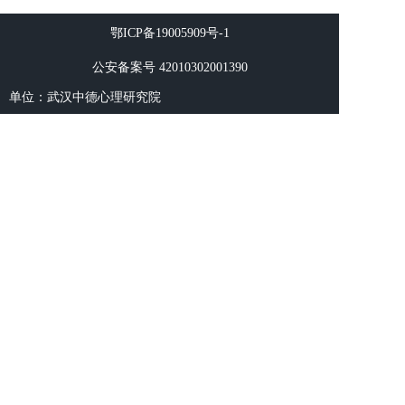
鄂ICP备19005909号-1
公安备案号 42010302001390
单位：武汉中德心理研究院
地址：武汉市江汉区发展大道488号
电话：027 8264 9951
邮箱：cdxinli@qq.com
请在“新窗口打开”微信联系